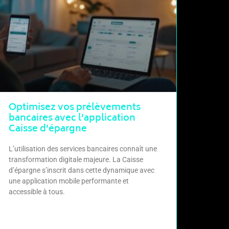
Optimisez vos prélèvements
bancaires avec l’application
Caisse d’épargne
L’utilisation des services bancaires connaît une
transformation digitale majeure. La Caisse
d’épargne s’inscrit dans cette dynamique avec
une application mobile performante et
accessible à tous.
LIRE LA SUITE »