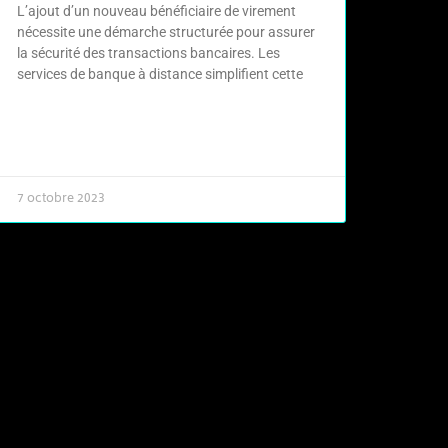
L’ajout d’un nouveau bénéficiaire de virement
nécessite une démarche structurée pour assurer
la sécurité des transactions bancaires. Les
services de banque à distance simplifient cette
LIRE LA SUITE »
7 octobre 2023