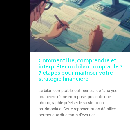
Comment lire, comprendre et
interpréter un bilan comptable ?
7 étapes pour maîtriser votre
stratégie financière
Le bilan comptable, outil central de l’analyse
financière d’une entreprise, présente une
photographie précise de sa situation
patrimoniale. Cette représentation détaillée
permet aux dirigeants d’évaluer
LIRE LA SUITE »