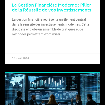
La Gestion Financière Moderne : Pilier
de la Réussite de vos Investissements
La gestion financière représente un élément central
dans la réussite des investissements modernes. Cette
discipline englobe un ensemble de pratiques et de
méthodes permettant d’optimiser
LIRE LA SUITE »
20 avril 2024